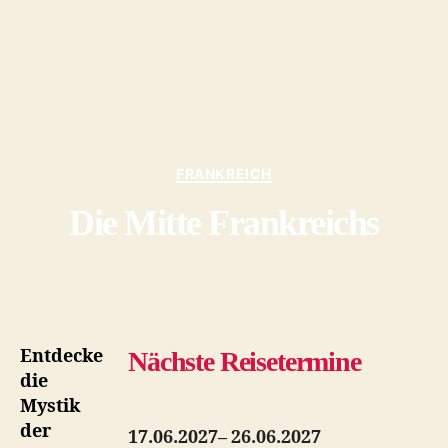
Kategorien
FRANKREICH
Die Mitte Frankreichs
Entdecke
Nächste Reisetermine
die
Mystik
der
17.06.2027– 26.06.2027