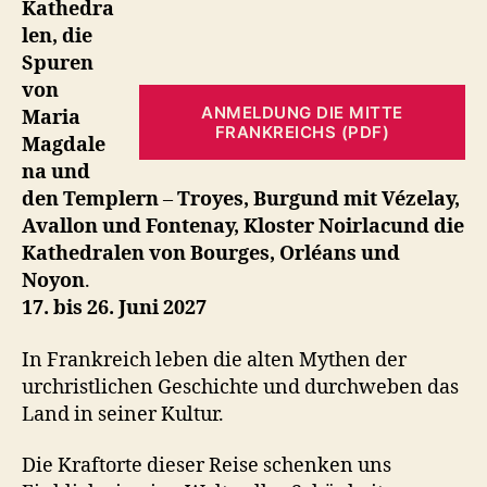
Kathedra
len,
die
Spuren
von
ANMELDUNG DIE MITTE
Maria
FRANKREICHS (PDF)
Magdale
na und
den Templern
–
Troyes, Burgund mit Vézelay,
Avallon und Fontenay, Kloster Noirlacund die
Kathedralen von Bourges, Orléans und
Noyon
.
17. bis 26. Juni 2027
In Frankreich leben die alten Mythen der
urchristlichen Geschichte und durchweben das
Land in seiner Kultur.
Die Kraftorte dieser Reise schenken uns