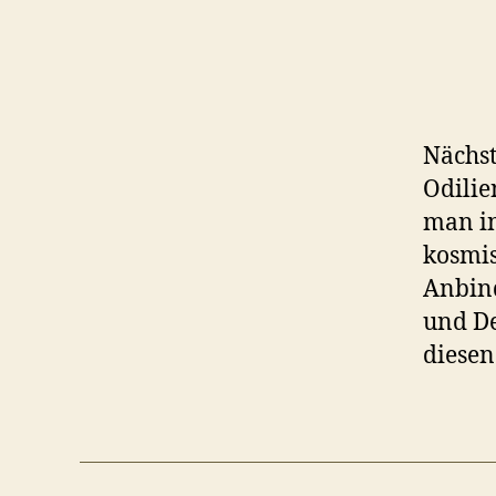
Nächs
Odilie
man in
kosmis
Anbind
und De
diesen