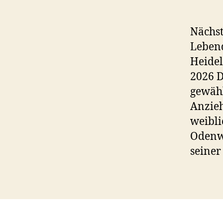
Nächst
Lebend
Heide
2026 D
gewähl
Anzieh
weibl
Odenwa
seiner