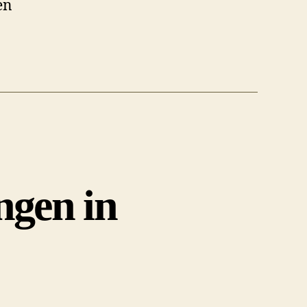
en
gen in