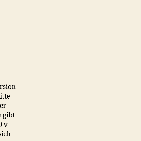
rsion
itte
er
 gibt
 v.
sich