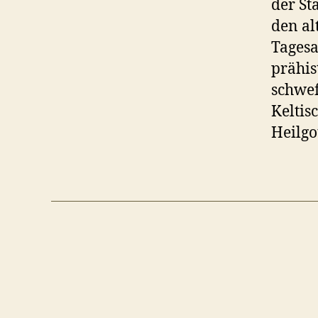
der St
den al
Tagesa
prähis
schwef
Keltis
Heilgo