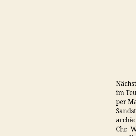
Nächst
im Teu
per Ma
Sandst
archäo
Chr. W