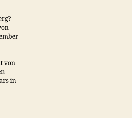
erg?
von
tember
t von
en
ars in