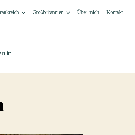
rankreich
Großbritannien
Über mich
Kontakt
n in
n