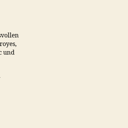
svollen
royes,
ac und
i