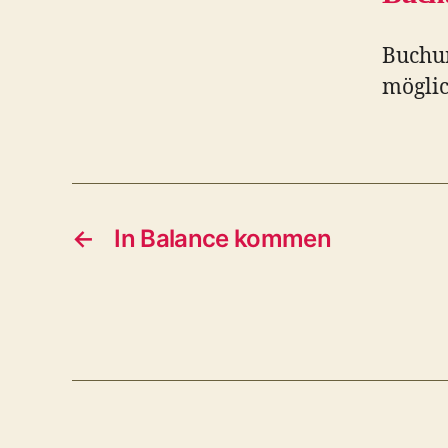
Buchun
möglic
←
In Balance kommen