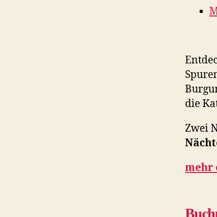
M
Entdec
Spuren
Burgu
die Ka
Zwei N
Nächt
mehr 
Buch