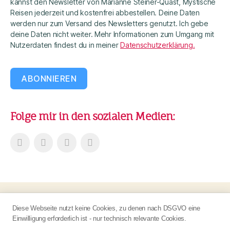
kannst den Newsletter von Marianne Steiner-Quast, Mystische
Reisen jederzeit und kostenfrei abbestellen. Deine Daten
werden nur zum Versand des Newsletters genutzt. Ich gebe
deine Daten nicht weiter. Mehr Informationen zum Umgang mit
Nutzerdaten findest du in meiner
Datenschutzerklärung.
ABONNIEREN
Folge mir in den sozialen Medien:
© 2026
Marianne Steiner-Quast
Nach oben
↑
Diese Webseite nutzt keine Cookies, zu denen nach DSGVO eine
AGB
Einwilligung erforderlich ist - nur technisch relevante Cookies.